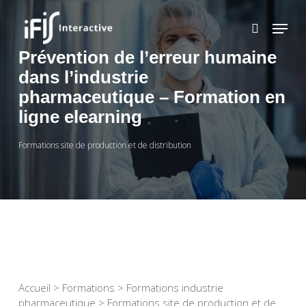
Skip
to
main
content
Prévention de l’erreur humaine
dans l’industrie
pharmaceutique – Formation en
ligne elearning
Formations site de production et de distribution
Accueil
>
Formations
>
Formations industrie
pharmaceutique
>
Formations site de production et de