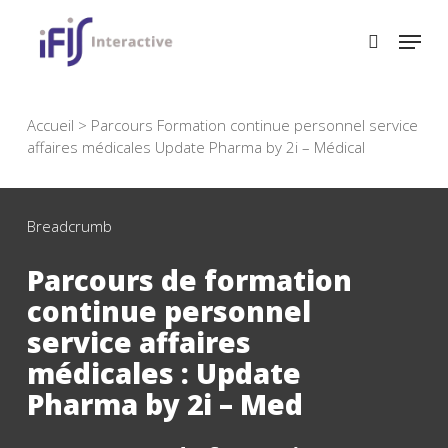
Skip
to
main
content
Accueil
>
Parcours Formation continue personnel service
affaires médicales Update Pharma by 2i – Médical
Breadcrumb
Parcours de formation
continue personnel
service affaires
médicales : Update
Pharma by 2i – Med