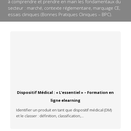
à comprendre et prendre en main les fondamentaux du
secteur : marché, contexte réglementaire, marquage CE,
essais cliniques (Bonnes Pratiques Cliniques – BPC).
Dispositif Médical : « L’essentiel » – Formation en
ligne elearning
Identifier un produit en tant que dispositif médical (DM)
et le classer : définition, classification,…