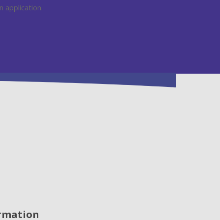
 application.
rmation