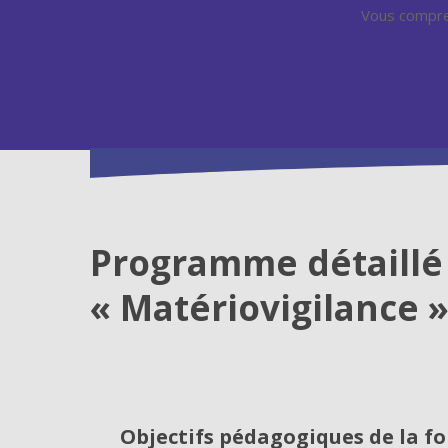
Vous compren
Programme détaillé 
« M
atériovigilance 
Objectifs pédagogiques de la f