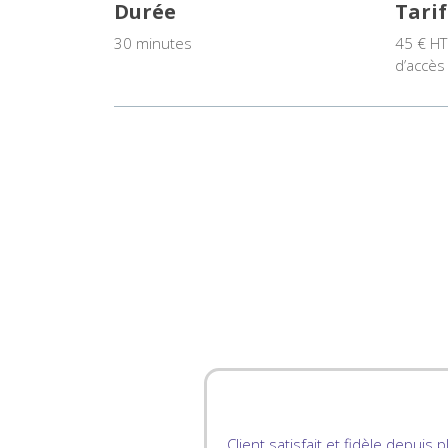
Durée
Tarif
30 minutes
4
5 € HT
d’accès
Client satisfait et fidèle depuis 