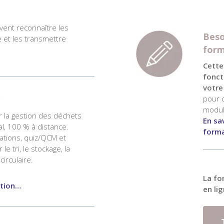
vent reconnaître les
Beso
e et les transmettre
form
Cette
fonct
votre
g
pour 
modul
r la gestion des déchets
En sa
al, 100 % à distance.
forma
ations, quiz/QCM et
le tri, le stockage, la
circulaire.
La fo
ation…
en li