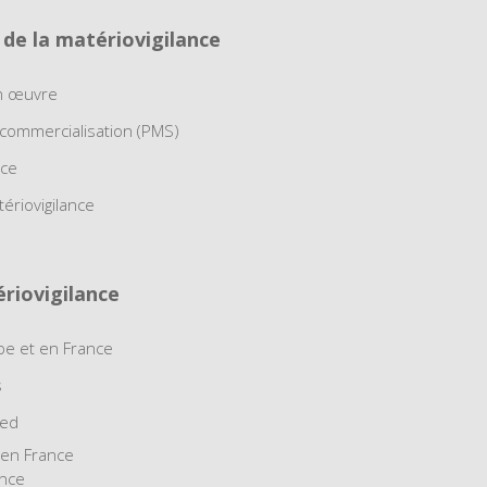
 de la matériovigilance
en œuvre
 commercialisation (PMS)
nce
tériovigilance
riovigilance
pe et en France
s
med
 en France
ance