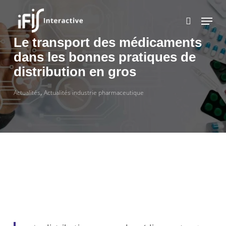
Skip
to
main
content
Le transport des médicaments
dans les bonnes pratiques de
distribution en gros
,
Actualités
Actualités industrie pharmaceutique