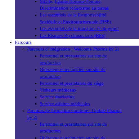
Mixité, Égalité Homme-Femme,
Discrimination et Sexisme au travail
Les essentiels de la Responsabilité
Sociétale et Environnementale (RSE)
Les essentiels de la transition écologique
Les Risques Psychosociaux (RPS)
Parcours
Parcours d’intégration : Welcome Pharma by 2i
Personnel et prestataires sur site de
production
Opérateur et technicien sur site de
production
Personnel et prestataires du siège
Visiteurs médicaux
Service marketing
Service affaires médicales
Parcours de formation continue : Update Pharma
by 2i
Personnel et prestataires sur site de
production
Opérateur et technicien sur site de