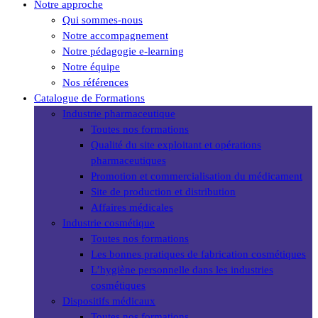
Close
Notre approche
Menu
Qui sommes-nous
Notre accompagnement
Notre pédagogie e-learning
Notre équipe
Nos références
Catalogue de Formations
Industrie pharmaceutique
Toutes nos formations
Qualité du site exploitant et opérations
pharmaceutiques
Promotion et commercialisation du médicament
Site de production et distribution
Affaires médicales
Industrie cosmétique
Toutes nos formations
Les bonnes pratiques de fabrication cosmétiques
L’hygiène personnelle dans les industries
cosmétiques
Dispositifs médicaux
Toutes nos formations