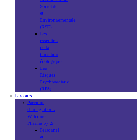
Sociétale
et
Environnementale
(RSE)
Les
essentiels
de la
transition
écologique
Les
Risques
Psychosociaux
(RPS)
Parcours
Parcours
d’intégration :
Welcome
Pharma by 2i
Personnel
et