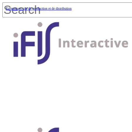
Skip
to
Formations site de production et de distribution
main
content
Close
Search