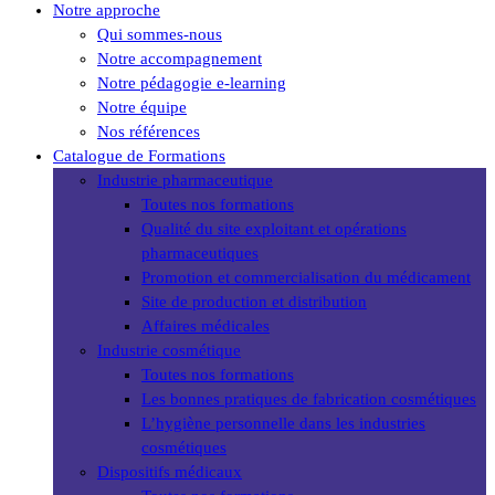
Close
Notre approche
Menu
Qui sommes-nous
Notre accompagnement
Notre pédagogie e-learning
Notre équipe
Nos références
Catalogue de Formations
Industrie pharmaceutique
Toutes nos formations
Qualité du site exploitant et opérations
pharmaceutiques
Promotion et commercialisation du médicament
Site de production et distribution
Affaires médicales
Industrie cosmétique
Toutes nos formations
Les bonnes pratiques de fabrication cosmétiques
L’hygiène personnelle dans les industries
cosmétiques
Dispositifs médicaux