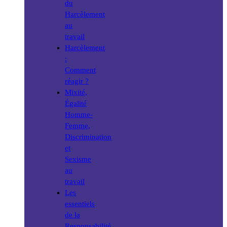
du
Harcèlement
au
travail
Harcèlement
:
Comment
réagir ?
Mixité,
Égalité
Homme-
Femme,
Discrimination
et
Sexisme
au
travail
Les
essentiels
de la
Responsabilité