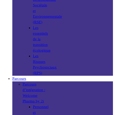
Sociétale
et
Environnementale
(RSE)
Les
essentiels
de la
transition
écologique
Les
Risques
Psychosociaux
(RPS)
Parcours
Parcours
d’intégration :
Welcome
Pharma by 2i
Personnel
et